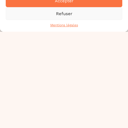
Accepter
Refuser
Mentions légales
D'AUTRES RENDEZ-VOUS
44 - LOIRE ATLANTIQUE