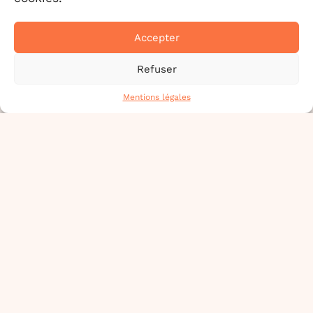
85
NOIRMOUTIER-EN-L'ÎLE
TERMINÉ
4 OCT.
Accepter
EUROBIRDWATCH
Refuser
JOURNÉE EUROPÉENNE
DE LA MIGRATION
Mentions légales
Atelier d'expérimentation
1 atelier organisé
Un évènement organisé dans
le cadre de J’agis pour la
nature !
85
NOIRMOUTIER-EN-L'ÎLE
TERMINÉ
20 SEPT.
21
SEPT.