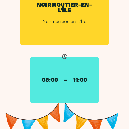
NOIRMOUTIER-EN-
L'ÎLE
Noirmoutier-en-l'Île
08:00
-
11:00