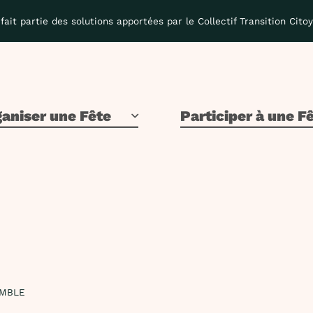
fait partie des solutions apportées par le Collectif Transition Cito
aniser une Fête
Participer à une F
EMBLE