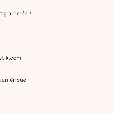
programmée !
etik.com
 Numérique