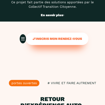
Ce projet fait partie des solutions apportées par le
Collectif Transition Citoyenne.
En savoir plus
J'INSCRIS MON RENDEZ-VOUS
portes ouvertes
# VIVRE ET FAIRE AUTREMENT
RETOUR