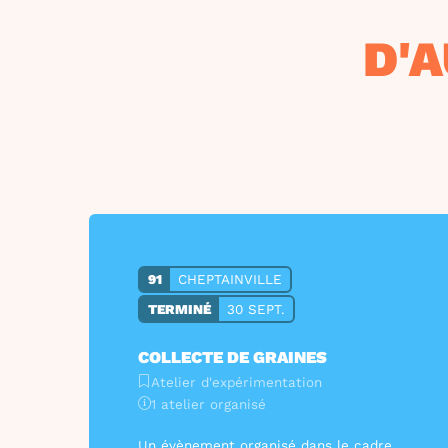
D'
91
CHEPTAINVILLE
TERMINÉ
30 SEPT.
COLLECTE DE GRAINES
Atelier d'expérimentation
1 atelier organisé
Un évènement organisé dans le cadre