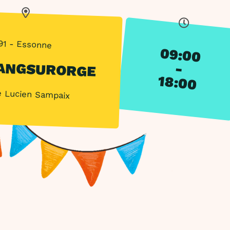
91 - Essonne
09:00
ANGSURORGE
-
18:00
e Lucien Sampaix