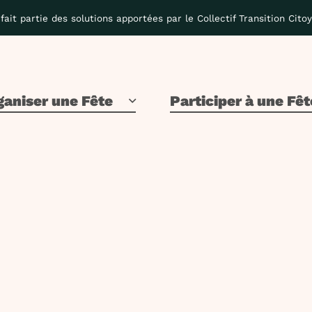
fait partie des solutions apportées par le Collectif Transition Cito
ganiser une Fête
Participer à une Fêt