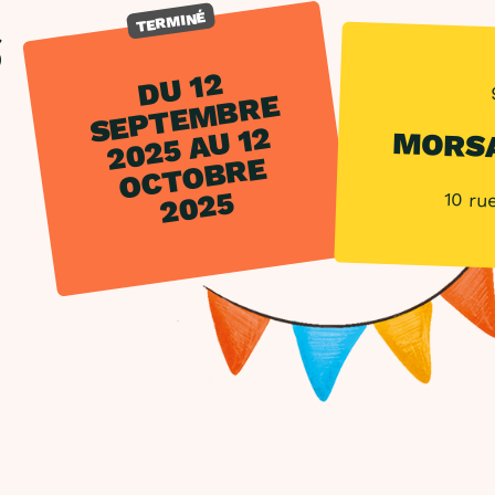
TERMINÉ
S
D
U 1
2
S
E
P
T
E
M
B
R
2
0
2
5
A
U 1
O
C
T
O
B
R
2
0
2
E
2
MORS
E
5
10 ru