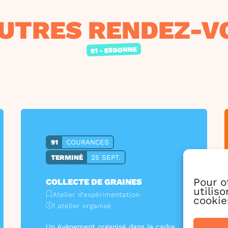
AUTRES RENDEZ-V
91 - ESSONNE
91
COURANCES
TERMINÉ
25 SEPT.
Pour o
COLLECTE DE GRAINES
utilis
Atelier d'expérimentation
cookie
1 atelier organisé
Un évènement organisé dans le cadre