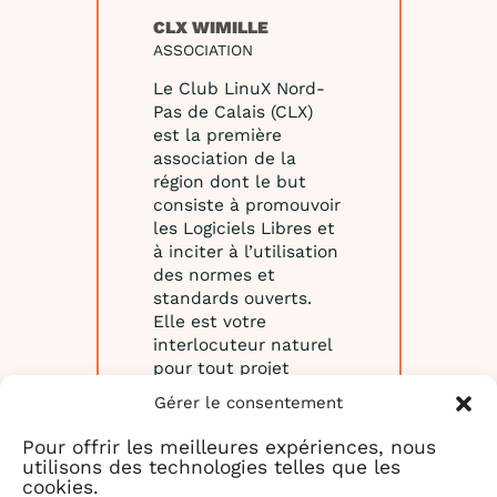
CLX WIMILLE
ASSOCIATION
Le Club LinuX Nord-
Pas de Calais (CLX)
est la première
association de la
région dont le but
consiste à promouvoir
les Logiciels Libres et
à inciter à l’utilisation
des normes et
standards ouverts.
Elle est votre
interlocuteur naturel
pour tout projet
concernant les
Gérer le consentement
Logiciels Libres et les
Libertés Numériques.
Pour offrir les meilleures expériences, nous
Nous nous
utilisons des technologies telles que les
rencontrons
cookies.