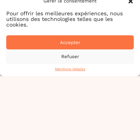
Gérer le consentement
Pour offrir les meilleures expériences, nous
utilisons des technologies telles que les
cookies.
Accepter
Refuser
D'AUTRES RENDEZ-VOUS
Mentions légales
81 - TARN
81
ALBI
TERMINÉ
19 SEPT.