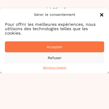
aciah@free.fr
Gérer le consentement
09 77 81 55 98
Pour offrir les meilleures expériences, nous
utilisons des technologies telles que les
cookies.
PARTAGER
Accepter
Refuser
FACEBOOK
TWITTER
Mentions légales