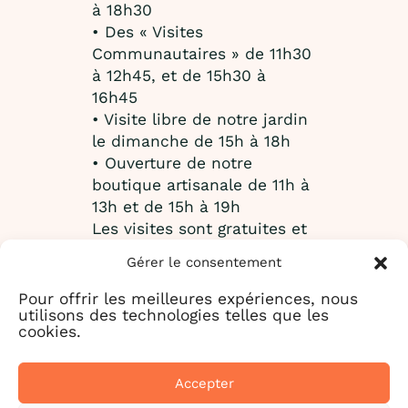
à 18h30
• Des « Visites
Communautaires » de 11h30
à 12h45, et de 15h30 à
16h45
• Visite libre de notre jardin
le dimanche de 15h à 18h
• Ouverture de notre
boutique artisanale de 11h à
13h et de 15h à 19h
Les visites sont gratuites et
en français, accessibles à
Gérer le consentement
partir de 12 ans. Le départ
se fera sur le perron de
Pour offrir les meilleures expériences, nous
utilisons des technologies telles que les
l’entrée principale, en face
cookies.
du Musée Départemental de
Saint-Antoine-l’Abbaye.
Le jardin et la boutique
Accepter
seront accessibles aux