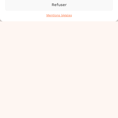
Refuser
heures dites depuis la
Grande Cour (en face la
Mentions légales
boutique du musée).
www.arche-sta.com
EN SAVOIR PLUS
ARCHE DE
SAINT-
ANTOINE
ASSOCIATION
Lieu de vie