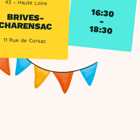
43 - Haute Loire
16:30
BRIVES-
-
CHARENSAC
18:30
11 Rue de Corsac