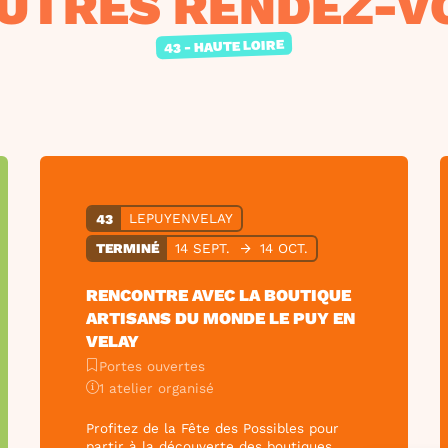
AUTRES RENDEZ-V
43 - HAUTE LOIRE
43
LEPUYENVELAY
TERMINÉ
14 SEPT.
14 OCT.
RENCONTRE AVEC LA BOUTIQUE
ARTISANS DU MONDE LE PUY EN
VELAY
Portes ouvertes
1 atelier organisé
Profitez de la Fête des Possibles pour
partir à la découverte des boutiques