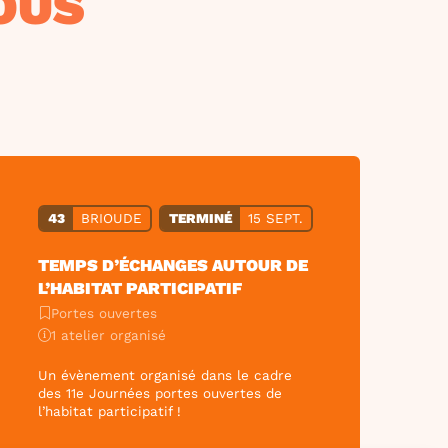
OUS
43
BRIOUDE
TERMINÉ
15 SEPT.
TEMPS D’ÉCHANGES AUTOUR DE
L’HABITAT PARTICIPATIF
Portes ouvertes
1 atelier organisé
Un évènement organisé dans le cadre
des 11e Journées portes ouvertes de
l’habitat participatif !